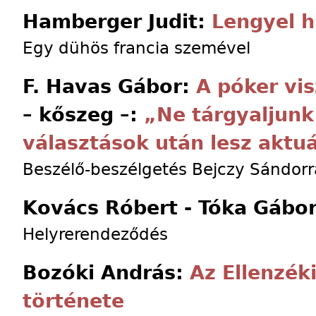
Hamberger Judit:
Lengyel h
Egy dühös francia szemével
F. Havas Gábor:
A póker vi
– kőszeg –:
„Ne tárgyaljunk
választások után lesz aktuá
Beszélő-beszélgetés Bejczy Sándorr
Kovács Róbert - Tóka Gábo
Helyrerendeződés
Bozóki András:
Az Ellenzéki
története