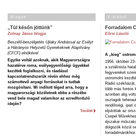
Blogok
E-kikötő
„Túl későn jöttünk”
Forradalom 
Zolnay János blogja
Eörsi László
Beszélő-beszélgetés Ujlaky Andrással az Esélyt
a Hátrányos Helyzetű Gyerekeknek Alapítvány
(CFCF) elnökével
A „kieg” ostrom
Egyike voltál azoknak, akik Magyarországra
1956. október 23-
hazatérve roma, esélyegyenlőségi ügyekkel
a sztálinista hat
kezdtek foglalkozni, és ráadásul
fegyvereket szere
kapcsolatrendszerük révén ehhez még
ostromolni kezdt
számottevő anyagi forrásokat is tudtak
Rádió székházát,
mozgósítani. Mi indított téged arra, hogy a
több más fontos 
magyarországi közéletnek ebbe a részébe
azonban alig volt
vesd bele magad valamikor az ezredforduló
osztagok teheraut
idején?
rendőrségi, ipar
eljutottak az ors
Tovább
Csepel Művekhez 
éjszakai műszakot
dolgozók közül s
forradalmárokhoz.