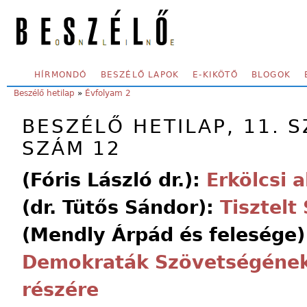
Skip to main content
SECONDARY MENU
HÍRMONDÓ
BESZÉLŐ LAPOK
E-KIKÖTŐ
BLOGOK
YOU ARE HERE:
Beszélő hetilap
»
Évfolyam 2
BESZÉLŐ HETILAP, 11. S
SZÁM 12
(Fóris László dr.):
Erkölcsi a
(dr. Tütős Sándor):
Tisztelt
(Mendly Árpád és felesége
Demokraták Szövetségének
részére