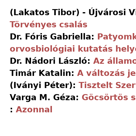
(Lakatos Tibor) - Újvárosi 
Törvényes csalás
Dr. Fóris Gabriella:
Patyomk
orvosbiológiai kutatás hely
Dr. Nádori László:
Az államo
Timár Katalin:
A változás je
(Iványi Péter):
Tisztelt Sze
Varga M. Géza:
Göcsörtös 
:
Azonnal