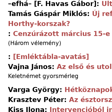
–efhá– [F. Havas Gábor]:
Ul
Tamás Gáspár Miklós:
Új re
Horthy-korszak?
:
Cenzúrázott március 15-e
(Három vélemény)
:
[Emléktábla-avatás]
Vajna János:
Az első és uto
Keletnémet gyorsmérleg
Varga György:
Hétköznapok
Krasztev Péter:
Az észtors
Kiss Ilona:
Intervencióból i