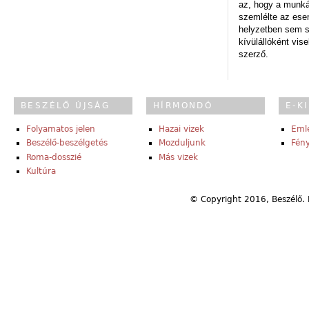
az, hogy a munk
szemlélte az es
helyzetben sem s
kívülállóként vise
szerző.
BESZÉLŐ ÚJSÁG
HÍRMONDÓ
E-K
Folyamatos jelen
Hazai vizek
Eml
Beszélő-beszélgetés
Mozduljunk
Fény
Roma-dosszié
Más vizek
Kultúra
© Copyright 2016, Beszélő. 