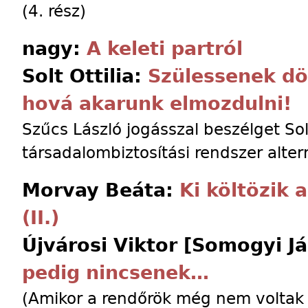
(4. rész)
nagy:
A keleti partról
Solt Ottilia:
Szülessenek dö
hová akarunk elmozdulni!
Szűcs László jogásszal beszélget Solt
társadalombiztosítási rendszer altern
Morvay Beáta:
Ki költözik 
(II.)
Újvárosi Viktor [Somogyi J
pedig nincsenek…
(Amikor a rendőrök még nem voltak