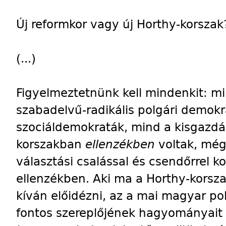
Új reformkor vagy új Horthy-korszak
(...)
Figyelmeztetnünk kell mindenkit: mi
szabadelvű-radikális polgári demokr
szociáldemokraták, mind a kisgazdák
korszakban
ellenzékben
voltak, mégh
választási csalással és csendőrrel ko
ellenzékben. Aki ma a Horthy-korsz
kíván előidézni, az a mai magyar po
fontos szereplőjének hagyományait 