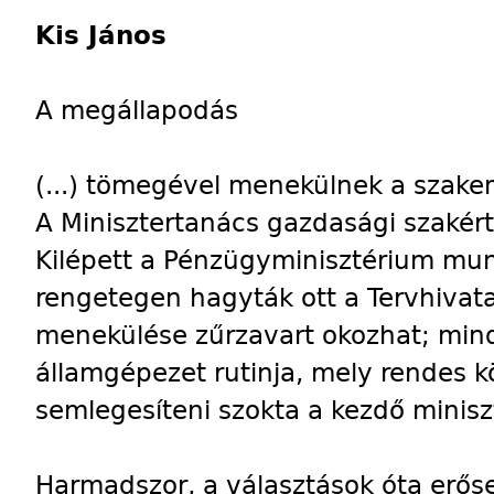
Kis János
A megállapodás
(...) tömegével menekülnek a szake
A Minisztertanács gazdasági szakér
Kilépett a Pénzügyminisztérium mu
rengetegen hagyták ott a Tervhivata
menekülése zűrzavart okozhat; min
államgépezet rutinja, mely rendes 
semlegesíteni szokta a kezdő minisz
Harmadszor, a választások óta erős