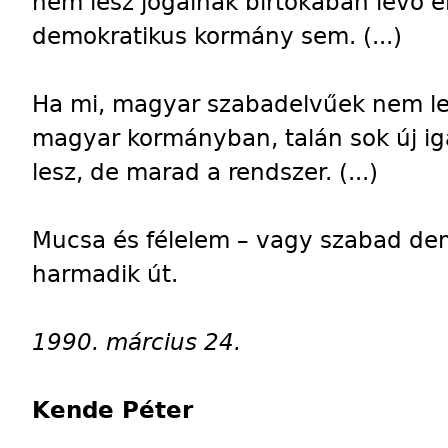
nem lesz jogainak birtokában lévő e
demokratikus kormány sem. (...)
Ha mi, magyar szabadelvűek nem l
magyar kormányban, talán sok új iga
lesz, de marad a rendszer. (...)
Mucsa és félelem – vagy szabad de
harmadik út.
1990. március 24.
Kende Péter