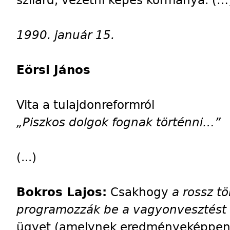
szilárd, vezetni képes kormánya. (…
1990. január 15.
Eörsi János
Vita a tulajdonreformról
„Piszkos dolgok fognak történni…”
(...)
Bokros Lajos:
Csakhogy
a rossz 
programozzák be a vagyonvesztést é
ügyet (amelynek eredményeképpen a 