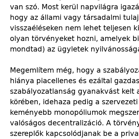
van szó. Most kerül napvilágra igaz
hogy az állami vagy társadalmi tula
visszaéléseken nem lehet teljesen ki
olyan törvényeket hozni, amelyek bi
mondtad) az ügyletek nyilvánosságá
Megemlítem még, hogy a szabályoza
hiánya piacellenes és ezáltal gazdas
szabályozatlanság gyanakvást kelt 
körében, idehaza pedig a szervezet
keményebb monopóliumok megszerzé
valóságos decentralizáció. A törvény
szereplők kapcsolódjanak be a priva