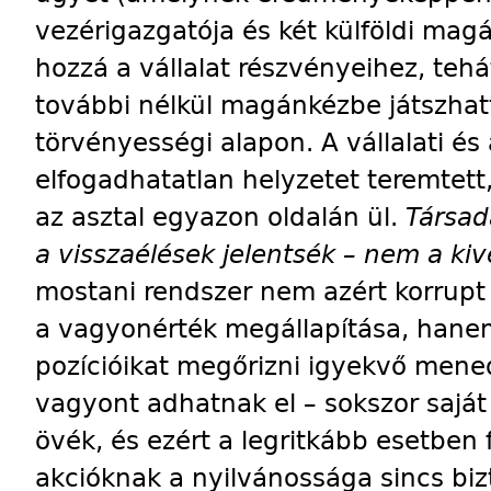
vezérigazgatója és két külföldi magá
hozzá a vállalat részvényeihez, tehá
további nélkül magánkézbe játszha
törvényességi alapon. A vállalati és
elfogadhatatlan helyzetet teremtett
az asztal egyazon oldalán ül.
Társad
a visszaélések jelentsék – nem a ki
mostani rendszer nem azért korrupt
a vagyonérték megállapítása, hanem
pozícióikat megőrizni igyekvő mene
vagyont adhatnak el – sokszor sajá
övék, és ezért a legritkább esetben 
akcióknak a nyilvánossága sincs biz