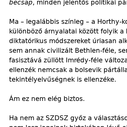
becsap
, minden jelentős politikai pá
Ma – legalábbis színleg – a Horthy-
különböző árnyalatai között folyik a
diktatórikus módszereket úriasan al
sem annak civilizált Bethlen-féle,
fasisztává züllött Imrédy-féle változ
ellenzék nemcsak a bolsevik pártál
tekintélyelvűségnek is ellenzéke.
Ám ez nem elég biztos.
Ha nem az SZDSZ győz a választások