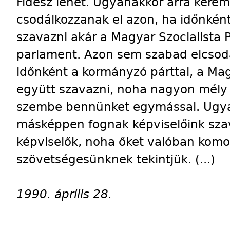
Fidesz lehet. Ugyanakkor arra kérem
csodálkozzanak el azon, ha időnké
szavazni akár a Magyar Szocialista P
parlament. Azon sem szabad elcsod
időnként a kormányzó párttal, a M
együtt szavazni, noha nagyon mély po
szembe bennünket egymással. Ugya
másképpen fognak képviselőink szav
képviselők, noha őket valóban komo
szövetségesünknek tekintjük. (...)
1990. április 28.