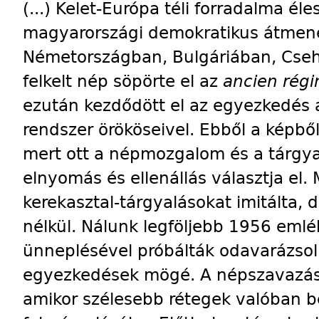
(...) Kelet-Európa téli forradalma éles
magyarországi demokratikus átmen
Németországban, Bulgáriában, Cse
felkelt nép söpörte el az
ancien rég
ezután kezdődött el az egyezkedés 
rendszer örököseivel. Ebből a képből
mert ott a népmozgalom és a tárgya
elnyomás és ellenállás választja el.
kerekasztal-tárgyalásokat imitálta,
nélkül. Nálunk legföljebb 1956 eml
ünneplésével próbálták odavarázsol
egyezkedések mögé. A népszavazás 
amikor szélesebb rétegek valóban b