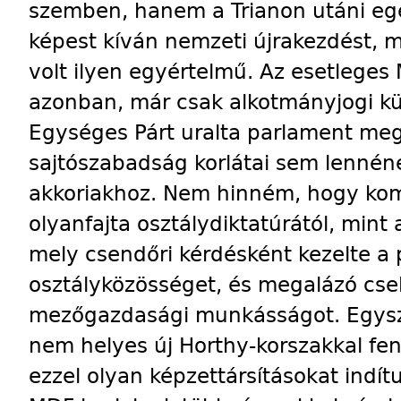
szemben, hanem a Trianon utáni eg
képest kíván nemzeti újrakezdést, 
volt ilyen egyértelmű. Az esetlege
azonban, már csak alkotmányjogi k
Egységes Párt uralta parlament megf
sajtószabadság korlátai sem lennén
akkoriakhoz. Nem hinném, hogy komo
olyanfajta osztálydiktatúrától, mint 
mely csendőri kérdésként kezelte a p
osztályközösséget, és megalázó cse
mezőgazdasági munkásságot. Egysz
nem helyes új Horthy-korszakkal fen
ezzel olyan képzettársításokat indí