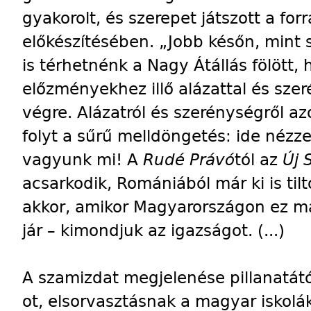
gyakorolt, és szerepet játszott a for
előkészítésében. „Jobb későn, mint s
is térhetnénk a Nagy Átállás fölött,
előzményekhez illő alázattal és sze
végre. Alázatról és szerénységről a
folyt a sűrű melldöngetés: ide néz
vagyunk mi! A
Rudé Právó
tól az
Új 
acsarkodik, Romániából már ki is til
akkor, amikor Magyarországon ez m
jár – kimondjuk az igazságot. (...)
A szamizdat megjelenése pillanatát
ot, elsorvasztásnak a magyar iskol