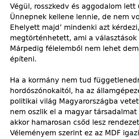
Végül, rosszkedv és aggodalom lett
Ünnepnek kellene lennie, de nem vo
Ehelyett majd’ mindenki azt kérdezi,
megtörténhetett, ami a választások k
Márpedig félelemből nem lehet demo
építeni.
Ha a kormány nem tud függetlened
hordószónokaitól, ha az államgépezet
politikai világ Magyarországba vetet
nem oszlik el a magyar társadalmat 
akkor hamarosan csőd lesz rendezett
Véleményem szerint ez az MDF igaz