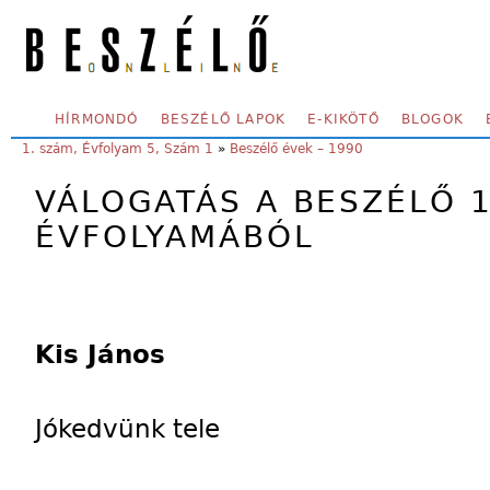
Skip to main content
SECONDARY MENU
HÍRMONDÓ
BESZÉLŐ LAPOK
E-KIKÖTŐ
BLOGOK
YOU ARE HERE:
1. szám, Évfolyam 5, Szám 1
»
Beszélő évek – 1990
VÁLOGATÁS A BESZÉLŐ 
ÉVFOLYAMÁBÓL
Kis János
Jókedvünk tele