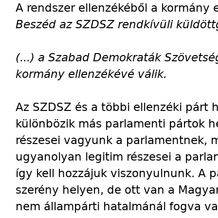
A rendszer ellenzékéből a kormány 
Beszéd az SZDSZ rendkívüli küldöt
(...) a Szabad Demokraták Szövetsé
kormány ellenzékévé válik.
Az SZDSZ és a többi ellenzéki párt
különbözik más parlamenti pártok he
részesei vagyunk a parlamentnek, m
ugyanolyan legitim részesei a parl
így kell hozzájuk viszonyulnunk. A 
szerény helyen, de ott van a Magyar 
nem állampárti hatalmánál fogva va