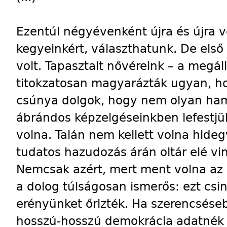
Ezentúl négyévenként újra és újra 
kegyeinkért, választhatunk. De első
volt. Tapasztalt nővéreink – a megá
titokzatosan magyarázták ugyan, h
csúnya dolgok, hogy nem olyan ham
ábrándos képzelgéseinkben lefestjük
volna. Talán nem kellett volna hideg
tudatos hazudozás árán oltár elé vi
Nemcsak azért, mert ment volna az 
a dolog túlságosan ismerős: ezt csiná
erényünket őrizték. Ha szerencsésebb
hosszú-hosszú demokrácia adatnék