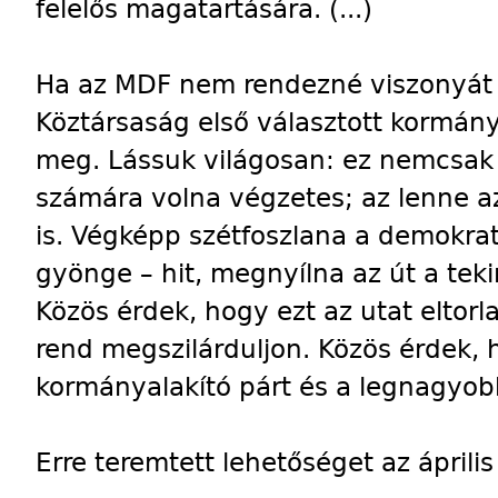
felelős magatartására. (...)
Ha az MDF nem rendezné viszonyát 
Köztársaság első választott kormány
meg. Lássuk világosan: ez nemcsak 
számára volna végzetes; az lenne a
is. Végképp szétfoszlana a demokrat
gyönge – hit, megnyílna az út a tekin
Közös érdek, hogy ezt az utat eltorl
rend megszilárduljon. Közös érdek,
kormányalakító párt és a legnagyobb
Erre teremtett lehetőséget az április