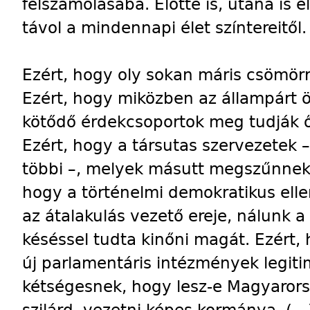
felszámolásába. Előtte is, utána is e
távol a mindennapi élet színtereitől.
Ezért, hogy oly sokan máris csömörr
Ezért, hogy miközben az állampárt 
kötődő érdekcsoportok meg tudják őr
Ezért, hogy a társutas szervezetek 
többi –, melyek másutt megszűnnek,
hogy a történelmi demokratikus ell
az átalakulás vezető ereje, nálunk a
késéssel tudta kinőni magát. Ezért,
új parlamentáris intézmények legitim
kétségesnek, hogy lesz-e Magyaro