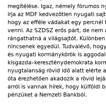
megítélése. Igaz, némely fórumos n
írja az MDF kedvezőtlen nyugati saj
hogy az efféle vádakat egy percnél
venni. Az SZDSZ erős párt, de nem 
rángathatná a világsajtót. Különben 
nincsenek egyedül. Tudvalévő, hogy
és nyugati kormánykörök is aggod
kisgazda–kereszténydemokrata korm
nyugtalanság rövid idő alatt elérte 
óta érezhetően akadozik a rövid lejá
arról is vannak hírek, hogy külföldi 
pénzüket a Nemzeti Bankból.