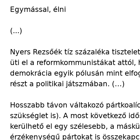
Egymással, élni
(...)
Nyers Rezsőék tíz százaléka tisztel
üti el a reformkommunistákat attól,
demokrácia egyik pólusán mint elf
részt a politikai játszmában. (…)
Hosszabb távon váltakozó pártkoalíc
szükséglet is). A most következő i
kerülhető el egy szélesebb, a máskü
érzékenységű pártokat is összekapcs