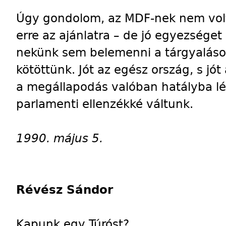
Úgy gondolom, az MDF-nek nem vol
erre az ajánlatra – de jó egyezséget
nekünk sem belemenni a tárgyalások
kötöttünk. Jót az egész ország, s j
a megállapodás valóban hatályba lé
parlamenti ellenzékké váltunk.
1990. május 5.
Révész Sándor
Kapunk egy Túróst?