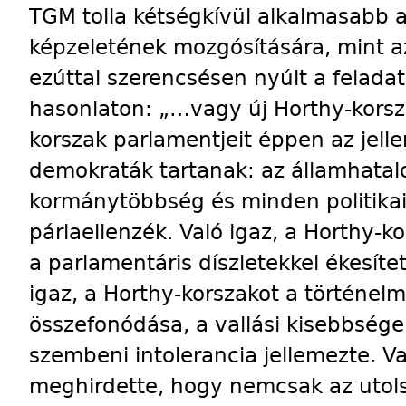
TGM tolla kétségkívül alkalmasabb 
képzeletének mozgósítására, mint a
ezúttal szerencsésen nyúlt a felada
hasonlaton: „…vagy új Horthy-korsza
korszak parlamentjeit éppen az jell
demokraták tartanak: az államhata
kormánytöbbség és minden politikai
páriaellenzék. Való igaz, a Horthy-ko
a parlamentáris díszletekkel ékesíte
igaz, a Horthy-korszakot a történel
összefonódása, a vallási kisebbsége
szembeni intolerancia jellemezte. V
meghirdette, hogy nemcsak az utols