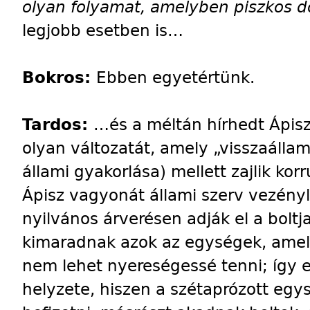
olyan folyamat, amelyben piszkos d
legjobb esetben is…
Bokros:
Ebben egyetértünk.
Tardos:
…és a méltán hírhedt Ápis
olyan változatát, amely „visszaállam
állami gyakorlása) mellett zajlik ko
Ápisz vagyonát állami szerv vezényle
nyilvános árverésen adják el a boltjai
kimaradnak azok az egységek, amel
nem lehet nyereségessé tenni; így e
helyzete, hiszen a szétaprózott eg