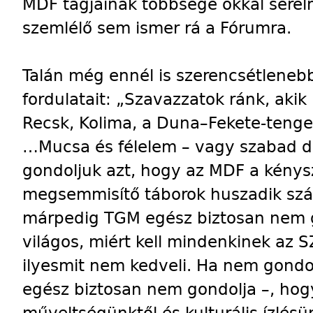
MDF tagjainak többsége okkal sérel
szemlélő sem ismer rá a Fórumra.
Talán még ennél is szerencsétlenebb
fordulatait: „Szavazzatok ránk, aki
Recsk, Kolima, a Duna–Fekete-tenge
…Mucsa és félelem – vagy szabad 
gondoljuk azt, hogy az MDF a kény
megsemmisítő táborok huszadik száz
márpedig TGM egész biztosan nem g
világos, miért kell mindenkinek az 
ilyesmit nem kedveli. Ha nem gondo
egész biztosan nem gondolja –, ho