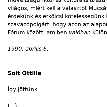
műveltségünktől és kulturális ízlés
világos, miért kell a választót Mucs
érdekünk és erkölcsi kötelességünk 
szavazópolgárt, hogy azon az alapo
Fórum között, amiben
valóban
külön
1990. április 6.
Solt Ottilia
Így jöttünk
(...)