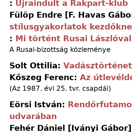
:
Újraindult a Rakpart-klub
Fülöp Endre [F. Havas Gábo
stílusgyakorlatok kezdőkn
:
Mi történt Rusai Lászlóval
A Rusai-bizottság közleménye
Solt Ottilia:
Vadásztörténe
Kőszeg Ferenc:
Az útlevéld
(Az 1987. évi 25. tvr. csapdái)
Eörsi István:
Rendőrfutamok
udvarában
Fehér Dániel [Iványi Gábor