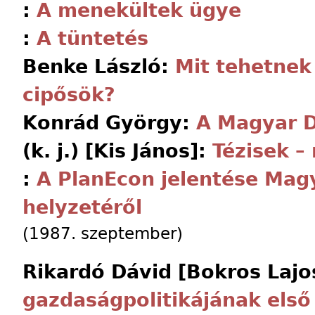
:
A menekültek ügye
:
A tüntetés
Benke László:
Mit tehetnek
cipősök?
Konrád György:
A Magyar 
(k. j.) [Kis János]:
Tézisek – 
:
A PlanEcon jelentése Mag
helyzetéről
(1987. szeptember)
Rikardó Dávid [Bokros Lajo
gazdaságpolitikájának első 