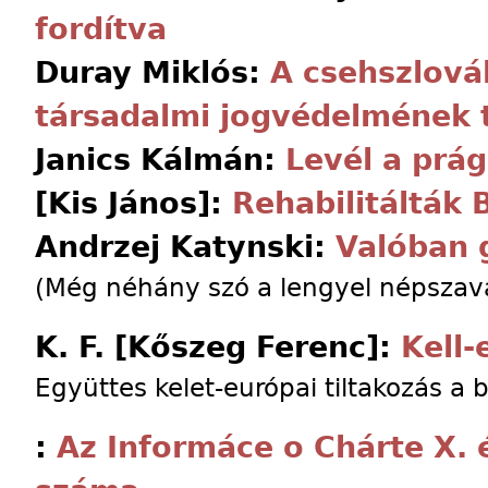
fordítva
Duray Miklós:
A csehszlová
társadalmi jogvédelmének 
Janics Kálmán:
Levél a prá
[Kis János]:
Rehabilitálták 
Andrzej Katynski:
Valóban 
(Még néhány szó a lengyel népszava
K. F. [Kőszeg Ferenc]:
Kell-
Együttes kelet-európai tiltakozás a b
:
Az Informáce o Chárte X.