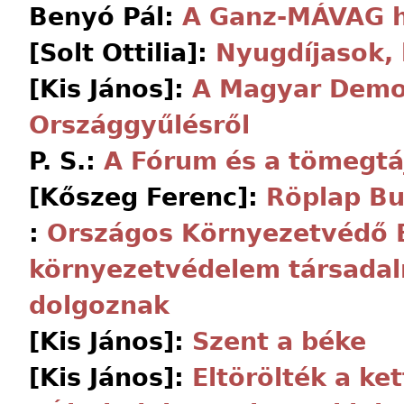
Benyó Pál:
A Ganz-MÁVAG h
[Solt Ottilia]:
Nyugdíjasok, 
[Kis János]:
A Magyar Demok
Országgyűlésről
P. S.:
A Fórum és a tömegtá
[Kőszeg Ferenc]:
Röplap B
:
Országos Környezetvédő E
környezetvédelem társadal
dolgoznak
[Kis János]:
Szent a béke
[Kis János]:
Eltörölték a ket