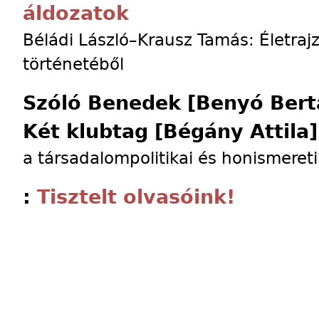
áldozatok
Béládi László–Krausz Tamás: Életraj
történetéből
Szóló Benedek [Benyó Bert
Két klubtag [Bégány Attila
a társadalompolitikai és honismereti
:
Tisztelt olvasóink!