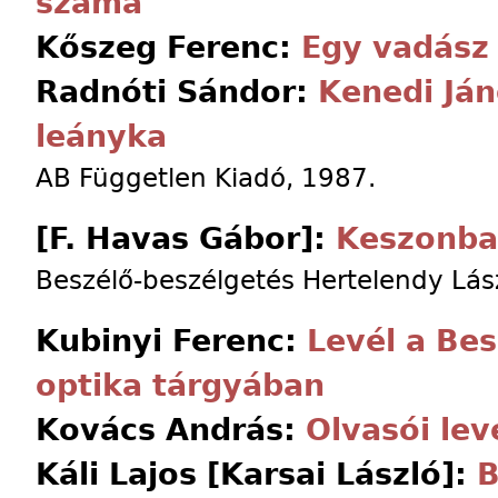
száma
Kőszeg Ferenc:
Egy vadász
Radnóti Sándor:
Kenedi Ján
leányka
AB Független Kiadó, 1987.
[F. Havas Gábor]:
Keszonb
Beszélő-beszélgetés Hertelendy Lász
Kubinyi Ferenc:
Levél a Bes
optika tárgyában
Kovács András:
Olvasói lev
Káli Lajos [Karsai László]:
B