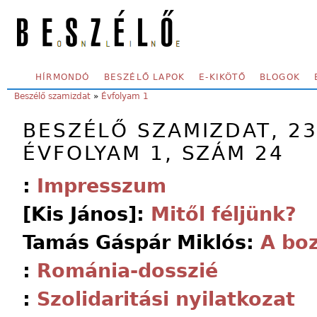
Skip to main content
SECONDARY MENU
HÍRMONDÓ
BESZÉLŐ LAPOK
E-KIKÖTŐ
BLOGOK
YOU ARE HERE:
Beszélő szamizdat
»
Évfolyam 1
BESZÉLŐ SZAMIZDAT, 23.
ÉVFOLYAM 1, SZÁM 24
:
Impresszum
[Kis János]:
Mitől féljünk?
Tamás Gáspár Miklós:
A bo
:
Románia-dosszié
:
Szolidaritási nyilatkozat