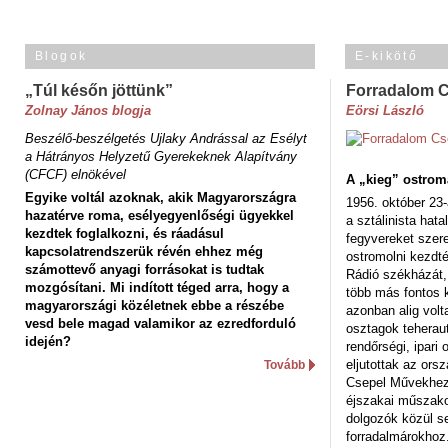
Blogok
E-kikötő
„Túl későn jöttünk”
Forradalom 
Zolnay János blogja
Eörsi László
Beszélő-beszélgetés Ujlaky Andrással az Esélyt
a Hátrányos Helyzetű Gyerekeknek Alapítvány
(CFCF) elnökével
A „kieg” ostrom
Egyike voltál azoknak, akik Magyarországra
1956. október 23-
hazatérve roma, esélyegyenlőségi ügyekkel
a sztálinista hat
kezdtek foglalkozni, és ráadásul
fegyvereket szere
kapcsolatrendszerük révén ehhez még
ostromolni kezdt
számottevő anyagi forrásokat is tudtak
Rádió székházát,
mozgósítani. Mi indított téged arra, hogy a
több más fontos 
magyarországi közéletnek ebbe a részébe
azonban alig volt
vesd bele magad valamikor az ezredforduló
osztagok teheraut
idején?
rendőrségi, ipar
eljutottak az ors
Tovább
Csepel Művekhez 
éjszakai műszakot
dolgozók közül s
forradalmárokhoz.