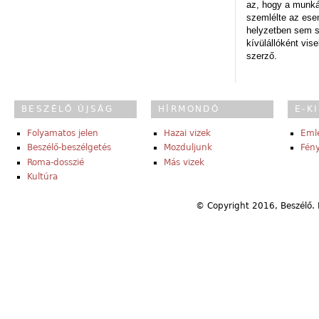
az, hogy a munk
szemlélte az es
helyzetben sem s
kívülállóként vise
szerző.
BESZÉLŐ ÚJSÁG
HÍRMONDÓ
E-K
Folyamatos jelen
Hazai vizek
Eml
Beszélő-beszélgetés
Mozduljunk
Fény
Roma-dosszié
Más vizek
Kultúra
© Copyright 2016, Beszélő. 