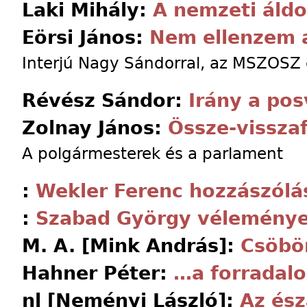
Laki Mihály:
A nemzeti áldo
Eörsi János:
Nem ellenzem a
Interjú Nagy Sándorral, az MSZOSZ 
Révész Sándor:
Irány a po
Zolnay János:
Össze-vissza
A polgármesterek és a parlament
:
Wekler Ferenc hozzászólá
:
Szabad György vélemény
M. A. [Mink András]:
Csöbö
Hahner Péter:
…a forradal
nl [Neményi László]:
Az ész