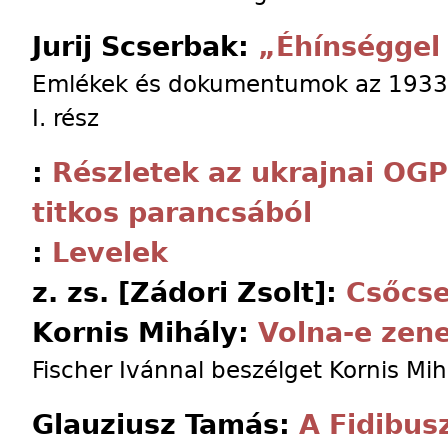
Jurij Scserbak:
„Éhínséggel 
Emlékek és dokumentumok az 1933. é
I. rész
:
Részletek az ukrajnai OGP
titkos parancsából
:
Levelek
z. zs. [Zádori Zsolt]:
Csőcse
Kornis Mihály:
Volna-e zene
Fischer Ivánnal beszélget Kornis Mih
Glauziusz Tamás:
A Fidibus