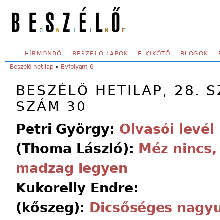
Skip to main content
SECONDARY MENU
HÍRMONDÓ
BESZÉLŐ LAPOK
E-KIKÖTŐ
BLOGOK
YOU ARE HERE:
Beszélő hetilap
»
Évfolyam 6
BESZÉLŐ HETILAP, 28. S
SZÁM 30
Petri György:
Olvasói levél
(Thoma László):
Méz nincs,
madzag legyen
Kukorelly Endre:
(kőszeg):
Dicsőséges nagy