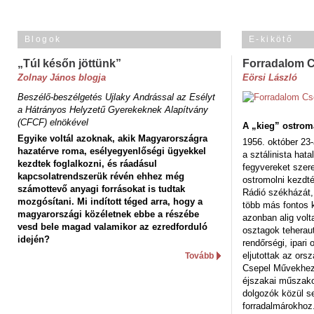
Blogok
E-kikötő
„Túl későn jöttünk”
Forradalom 
Zolnay János blogja
Eörsi László
Beszélő-beszélgetés Ujlaky Andrással az Esélyt
a Hátrányos Helyzetű Gyerekeknek Alapítvány
(CFCF) elnökével
A „kieg” ostrom
Egyike voltál azoknak, akik Magyarországra
1956. október 23-
hazatérve roma, esélyegyenlőségi ügyekkel
a sztálinista hat
kezdtek foglalkozni, és ráadásul
fegyvereket szere
kapcsolatrendszerük révén ehhez még
ostromolni kezdt
számottevő anyagi forrásokat is tudtak
Rádió székházát,
mozgósítani. Mi indított téged arra, hogy a
több más fontos 
magyarországi közéletnek ebbe a részébe
azonban alig volt
vesd bele magad valamikor az ezredforduló
osztagok teheraut
idején?
rendőrségi, ipar
eljutottak az ors
Tovább
Csepel Művekhez 
éjszakai műszakot
dolgozók közül s
forradalmárokhoz.