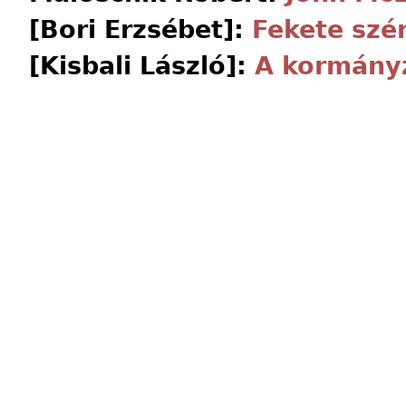
[Bori Erzsébet]:
Fekete szér
[Kisbali László]:
A kormányz