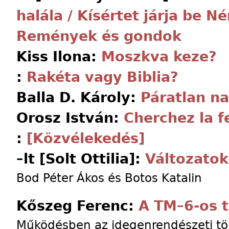
halála / Kísértet járja be 
Remények és gondok
Kiss Ilona:
Moszkva keze?
:
Rakéta vagy Biblia?
Balla D. Károly:
Páratlan n
Orosz István:
Cherchez la 
:
[Közvélekedés]
–lt [Solt Ottilia]:
Változatok
Bod Péter Ákos és Botos Katalin
Kőszeg Ferenc:
A TM–6-os t
Működésben az idegenrendészeti t