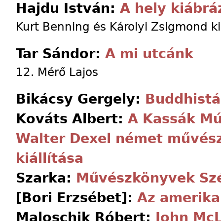
Hajdu István:
A hely kiábrá
Kurt Benning és Károlyi Zsigmond kiá
Tar Sándor:
A mi utcánk
12. Mérő Lajos
Bikácsy Gergely:
Buddhistá
Kováts Albert:
A Kassák Mú
Walter Dexel német művés
kiállítása
Szarka:
Művészkönyvek Szé
[Bori Erzsébet]:
Az amerika
Maloschik Róbert:
John McL