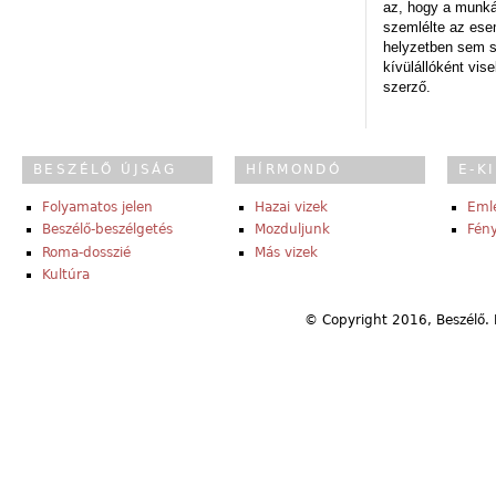
az, hogy a munk
szemlélte az es
helyzetben sem s
kívülállóként vise
szerző.
BESZÉLŐ ÚJSÁG
HÍRMONDÓ
E-K
Folyamatos jelen
Hazai vizek
Eml
Beszélő-beszélgetés
Mozduljunk
Fény
Roma-dosszié
Más vizek
Kultúra
© Copyright 2016, Beszélő. 