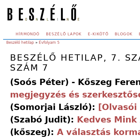
Skip to main content
SECONDARY MENU
HÍRMONDÓ
BESZÉLŐ LAPOK
E-KIKÖTŐ
BLOGOK
YOU ARE HERE:
Beszélő hetilap
»
Évfolyam 5
BESZÉLŐ HETILAP, 7. SZ
SZÁM 7
(Soós Péter) - Kőszeg Fere
megjegyzés és szerkesztősé
(Somorjai László):
[Olvasói 
(Szabó Judit):
Kedves Mink 
(kőszeg):
A választás korm