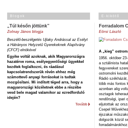
Blogok
E-kikötő
„Túl későn jöttünk”
Forradalom 
Zolnay János blogja
Eörsi László
Beszélő-beszélgetés Ujlaky Andrással az Esélyt
a Hátrányos Helyzetű Gyerekeknek Alapítvány
(CFCF) elnökével
A „kieg” ostrom
Egyike voltál azoknak, akik Magyarországra
1956. október 23-
hazatérve roma, esélyegyenlőségi ügyekkel
a sztálinista hat
kezdtek foglalkozni, és ráadásul
fegyvereket szere
kapcsolatrendszerük révén ehhez még
ostromolni kezdt
számottevő anyagi forrásokat is tudtak
Rádió székházát,
mozgósítani. Mi indított téged arra, hogy a
több más fontos 
magyarországi közéletnek ebbe a részébe
azonban alig volt
vesd bele magad valamikor az ezredforduló
osztagok teheraut
idején?
rendőrségi, ipar
eljutottak az ors
Tovább
Csepel Művekhez 
éjszakai műszakot
dolgozók közül s
forradalmárokhoz.