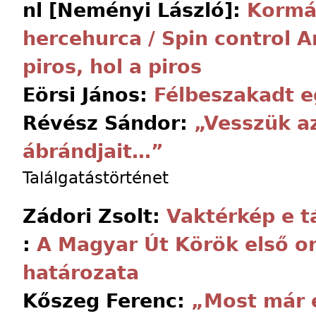
nl [Neményi László]:
Kormá
hercehurca / Spin control An
piros, hol a piros
Eörsi János:
Félbeszakadt 
Révész Sándor:
„Vesszük az
ábrándjait…”
Találgatástörténet
Zádori Zsolt:
Vaktérkép e t
:
A Magyar Út Körök első o
határozata
Kőszeg Ferenc:
„Most már 