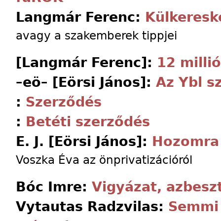
Langmár Ferenc:
Külkeresk
avagy a szakemberek tippjei
[Langmár Ferenc]:
12 milli
–eö– [Eörsi János]:
Az Ybl s
:
Szerződés
:
Betéti szerződés
E. J. [Eörsi János]:
Hozomra 
Voszka Éva az önprivatizációról
Bóc Imre:
Vigyázat, azbesz
Vytautas Radzvilas:
Semmi 