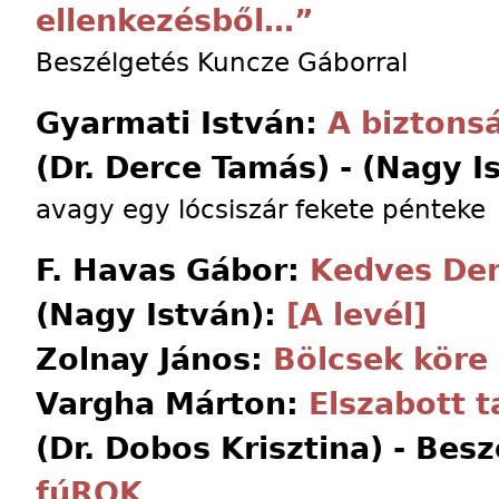
ellenkezésből…”
Beszélgetés Kuncze Gáborral
Gyarmati István:
A biztons
(Dr. Derce Tamás) - (Nagy I
avagy egy lócsiszár fekete pénteke
F. Havas Gábor:
Kedves Der
(Nagy István):
[A levél]
Zolnay János:
Bölcsek köre
Vargha Márton:
Elszabott 
(Dr. Dobos Krisztina) - Bes
fúROK