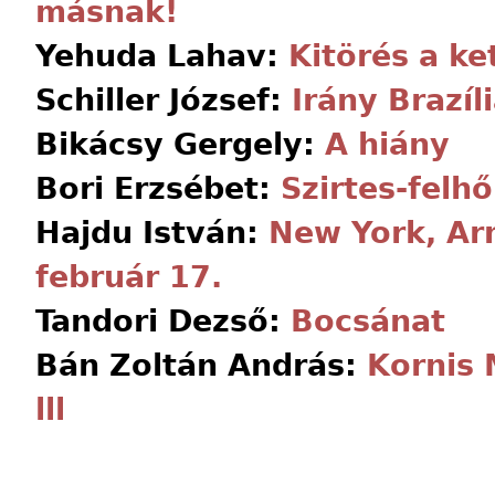
másnak!
Yehuda Lahav:
Kitörés a ke
Schiller József:
Irány Brazíl
Bikácsy Gergely:
A hiány
Bori Erzsébet:
Szirtes-felhő
Hajdu István:
New York, Ar
február 17.
Tandori Dezső:
Bocsánat
Bán Zoltán András:
Kornis 
lll