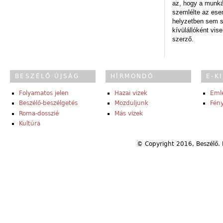
az, hogy a munk
szemlélte az es
helyzetben sem s
kívülállóként vise
szerző.
BESZÉLŐ ÚJSÁG
HÍRMONDÓ
E-K
Folyamatos jelen
Hazai vizek
Eml
Beszélő-beszélgetés
Mozduljunk
Fény
Roma-dosszié
Más vizek
Kultúra
© Copyright 2016, Beszélő. 