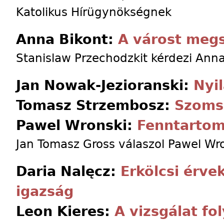
Katolikus Hírügynökségnek
Anna Bikont:
A várost megs
Stanislaw Przechodzkit kérdezi Anna
Jan Nowak-Jezioranski:
Nyi
Tomasz Strzembosz:
Szoms
Pawel Wronski:
Fenntartom
Jan Tomasz Gross válaszol Pawel Wro
Daria Nalęcz:
Erkölcsi érve
igazság
Leon Kieres:
A vizsgálat fol