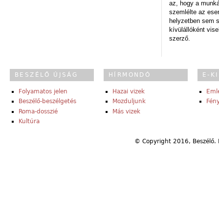
az, hogy a munk
szemlélte az es
helyzetben sem s
kívülállóként vise
szerző.
BESZÉLŐ ÚJSÁG
HÍRMONDÓ
E-K
Folyamatos jelen
Hazai vizek
Eml
Beszélő-beszélgetés
Mozduljunk
Fény
Roma-dosszié
Más vizek
Kultúra
© Copyright 2016, Beszélő. 