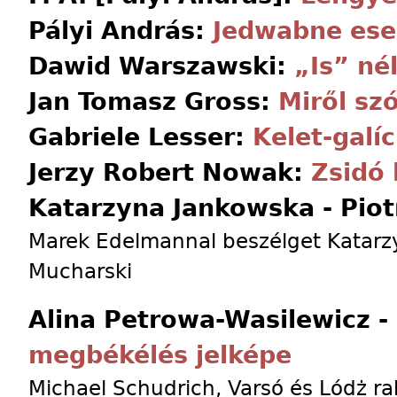
Pályi András:
Jedwabne es
Dawid Warszawski:
„Is” né
Jan Tomasz Gross:
Miről sz
Gabriele Lesser:
Kelet-galí
Jerzy Robert Nowak:
Zsidó 
Katarzyna Jankowska - Pio
Marek Edelmannal beszélget Katarzy
Mucharski
Alina Petrowa-Wasilewicz -
megbékélés jelképe
Michael Schudrich, Varsó és Lódż rab