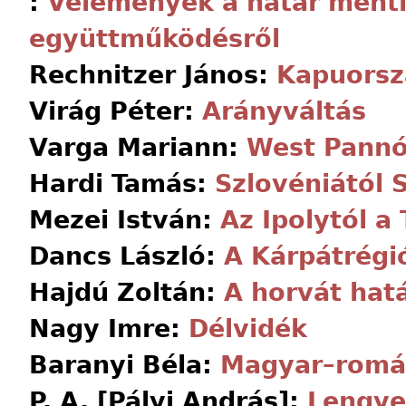
:
Vélemények a határ menti
együttműködésről
Rechnitzer János:
Kapuorsz
Virág Péter:
Arányváltás
Varga Mariann:
West Pannó
Hardi Tamás:
Szlovéniától 
Mezei István:
Az Ipolytól a 
Dancs László:
A Kárpátrégi
Hajdú Zoltán:
A horvát hat
Nagy Imre:
Délvidék
Baranyi Béla:
Magyar–romá
P. A. [Pályi András]:
Lengye