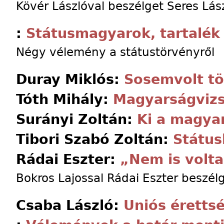
Kövér Lászlóval beszélget Seres Lász
:
Státusmagyarok, tartalék
Négy vélemény a státustörvényről
Duray Miklós:
Sosemvolt tö
Tóth Mihály:
Magyarságviz
Surányi Zoltán:
Ki a magya
Tibori Szabó Zoltán:
Státu
Rádai Eszter:
„Nem is volt
Bokros Lajossal Rádai Eszter beszél
Csaba László:
Uniós érettsé