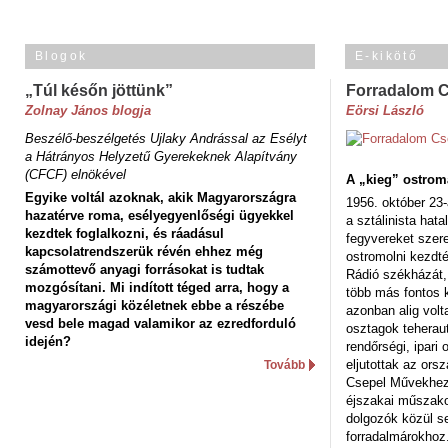
Blogok
E-kikötő
„Túl későn jöttünk”
Forradalom 
Zolnay János blogja
Eörsi László
Beszélő-beszélgetés Ujlaky Andrással az Esélyt
a Hátrányos Helyzetű Gyerekeknek Alapítvány
(CFCF) elnökével
A „kieg” ostrom
Egyike voltál azoknak, akik Magyarországra
1956. október 23-
hazatérve roma, esélyegyenlőségi ügyekkel
a sztálinista hat
kezdtek foglalkozni, és ráadásul
fegyvereket szere
kapcsolatrendszerük révén ehhez még
ostromolni kezdt
számottevő anyagi forrásokat is tudtak
Rádió székházát,
mozgósítani. Mi indított téged arra, hogy a
több más fontos 
magyarországi közéletnek ebbe a részébe
azonban alig volt
vesd bele magad valamikor az ezredforduló
osztagok teheraut
idején?
rendőrségi, ipar
eljutottak az ors
Tovább
Csepel Művekhez 
éjszakai műszakot
dolgozók közül s
forradalmárokhoz.