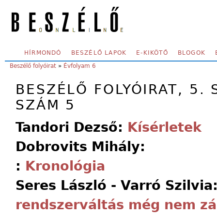
Skip to main content
SECONDARY MENU
HÍRMONDÓ
BESZÉLŐ LAPOK
E-KIKÖTŐ
BLOGOK
YOU ARE HERE:
Beszélő folyóirat
»
Évfolyam 6
BESZÉLŐ FOLYÓIRAT, 5. 
SZÁM 5
Tandori Dezső:
Kísérletek
Dobrovits Mihály:
:
Kronológia
Seres László - Varró Szilvia
rendszerváltás még nem zár