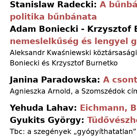
Stanislaw Radecki:
A bűnbán
politika bűnbánata
Adam Boniecki - Krzysztof
nemeslelkűség és lengyel g
Aleksandr Kwaśniewski köztársasági
Boniecki és Krzysztof Burnetko
Janina Paradowska:
A cson
Agnieszka Arnold, a Szomszédok cím
Yehuda Lahav:
Eichmann, B
Gyukits György:
Tüdővészh
Tbc: a szegények „gyógyíthatatlan